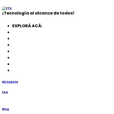
¡
Tecnología
al alcance de todos!
EXPLORÁ ACÁ:
Electrodomésticos
SmartWatch
SSD
Memorias
Soportes
TV’s
Punto de Venta
Mi Cuenta
FAQ
Blog