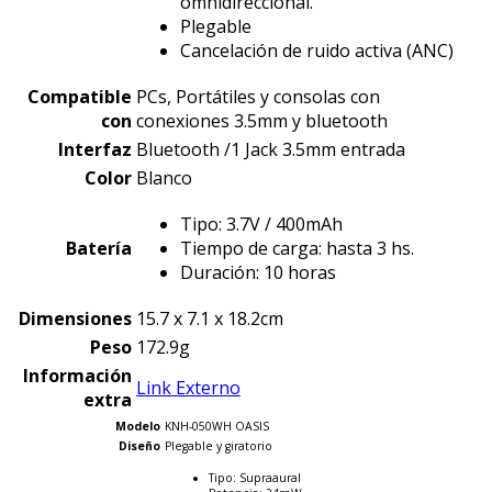
omnidireccional.
Plegable
Cancelación de ruido activa (ANC)
Compatible
PCs, Portátiles y consolas con
con
conexiones 3.5mm y bluetooth
Interfaz
Bluetooth /1 Jack 3.5mm entrada
Color
Blanco
Tipo: 3.7V / 400mAh
Batería
Tiempo de carga: hasta 3 hs.
Duración: 10 horas
Dimensiones
15.7 x 7.1 x 18.2cm
Peso
172.9g
Información
Link Externo
extra
Modelo
KNH-050WH OASIS
Diseño
Plegable y giratorio
Tipo: Supraaural