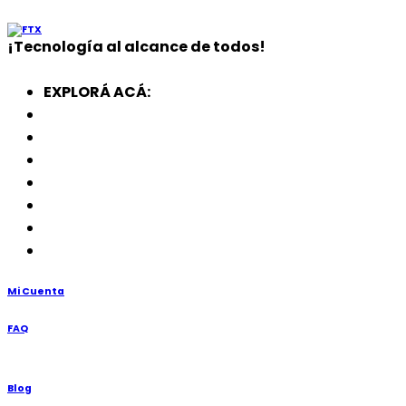
¡
Tecnología
al alcance de todos!
EXPLORÁ ACÁ:
Electrodomésticos
SmartWatch
SSD
Memorias
Soportes
TV’s
Punto de Venta
Mi Cuenta
FAQ
Blog