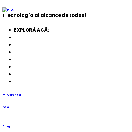
¡
Tecnología
al alcance de todos!
EXPLORÁ ACÁ:
Electrodomésticos
SmartWatch
SSD
Memorias
Soportes
TV’s
Punto de Venta
Mi Cuenta
FAQ
Blog