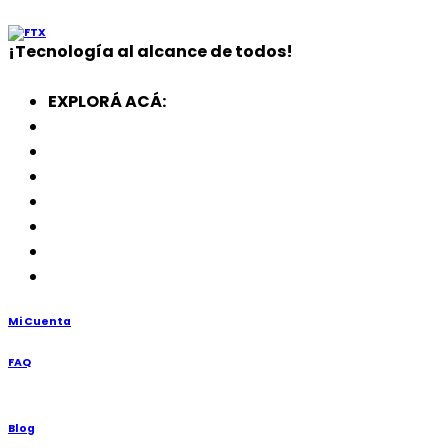
¡
Tecnología
al alcance de todos!
EXPLORÁ ACÁ:
Electrodomésticos
SmartWatch
SSD
Memorias
Soportes
TV’s
Punto de Venta
Mi Cuenta
FAQ
Blog