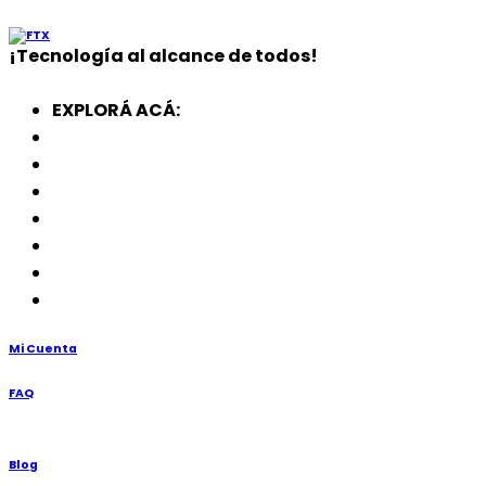
¡
Tecnología
al alcance de todos!
EXPLORÁ ACÁ:
Electrodomésticos
SmartWatch
SSD
Memorias
Soportes
TV’s
Punto de Venta
Mi Cuenta
FAQ
Blog