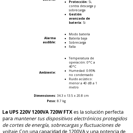
Protección:
Si,
contra descarga y
sobrecarga
Gestión
avanzada de
batería:
Si
Modo batería
Alarma
Batería baja
audible:
Sobrecarga
Falla
Temperatura de
operación: 0°C a
40°C
Humedad: 0-95%
Ambiente:
no condensado
Ruido acústico:
menor a 40 dB a 1
metro
Dimensiones
:
34.3 x 13.5 x 20.8 cm
Peso:
8.7 kg
La UPS
220V 1200VA 720W FTX
es la solución perfecta
para
mantener tus dispositivos electrónicos protegidos
de cortes de energía, sobrecargas y fluctuaciones de
voltaje
. Con una capacidad de 1200VA y una potencia de