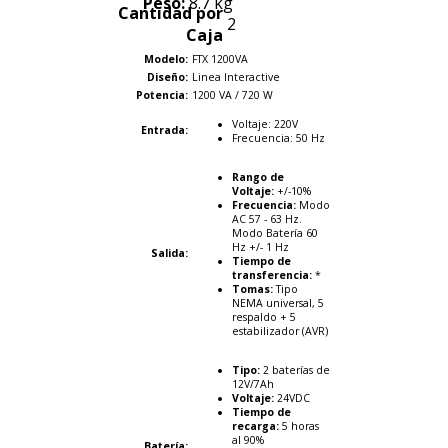
Peso:
8.7 kg
Cantidad por
2
Caja
Modelo:
FTX 1200VA
Diseño:
Linea Interactive
Potencia:
1200 VA / 720 W
Voltaje: 220V
Entrada:
Frecuencia: 50 Hz
Rango de
Voltaje:
+/-10%
Frecuencia:
Modo
AC 57 - 63 Hz.
Modo Batería 60
Hz +/- 1 Hz
Salida:
Tiempo de
transferencia:
*
Tomas:
Tipo
NEMA universal, 5
respaldo + 5
estabilizador (AVR)
Tipo:
2 baterías de
12V/7Ah
Voltaje:
24VDC
Tiempo de
recarga:
5 horas
al 90%
Batería: