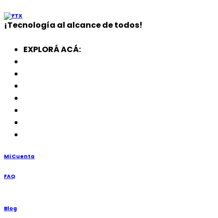
¡
Tecnología
al alcance de todos!
EXPLORÁ ACÁ:
Electrodomésticos
SmartWatch
SSD
Memorias
Soportes
TV’s
Punto de Venta
Mi Cuenta
FAQ
Blog