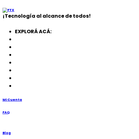
¡
Tecnología
al alcance de todos!
EXPLORÁ ACÁ:
Electrodomésticos
SmartWatch
SSD
Memorias
Soportes
TV’s
Punto de Venta
Mi Cuenta
FAQ
Blog