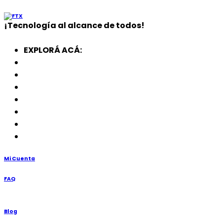
¡
Tecnología
al alcance de todos!
EXPLORÁ ACÁ:
Electrodomésticos
SmartWatch
SSD
Memorias
Soportes
TV’s
Punto de Venta
Mi Cuenta
FAQ
Blog