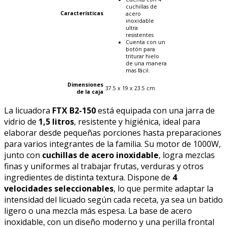
cuchillas de
Características
acero
inoxidable
ultra
resistentes
Cuenta con un
botón para
triturar hielo
de una manera
mas fácil.
Dimensiones
37.5 x 19 x 23.5 cm
de la caja
La licuadora
FTX B2-150
está equipada con una jarra de
vidrio de
1,5 litros
, resistente y higiénica, ideal para
elaborar desde pequeñas porciones hasta preparaciones
para varios integrantes de la familia. Su motor de 1000W,
junto con
cuchillas de acero inoxidable
, logra mezclas
finas y uniformes al trabajar frutas, verduras y otros
ingredientes de distinta textura. Dispone de
4
velocidades seleccionables
, lo que permite adaptar la
intensidad del licuado según cada receta, ya sea un batido
ligero o una mezcla más espesa. La base de acero
inoxidable, con un diseño moderno y una perilla frontal