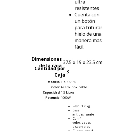
ultra
resistentes
Cuenta con
un botón
para triturar
hielo de una
manera mas
fácil.
Dimensiones
37.5 x 19 x 23.5 cm
de la caja
Cantidad por
3
Caja
Modelo
FTX B2-150
Color
Acero inoxidable
Capacidad
1.5 Litros
Potencia
1000W
Peso: 3.2 kg
Base
antideslizante
Con 4
velocidades
disponibles.
Cuenta con 4