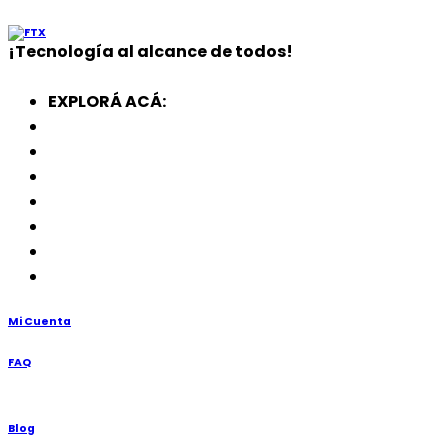
¡
Tecnología
al alcance de todos!
EXPLORÁ ACÁ:
Electrodomésticos
SmartWatch
SSD
Memorias
Soportes
TV’s
Punto de Venta
Mi Cuenta
FAQ
Blog