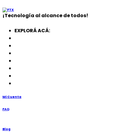
¡
Tecnología
al alcance de todos!
EXPLORÁ ACÁ:
Electrodomésticos
SmartWatch
SSD
Memorias
Soportes
TV’s
Punto de Venta
Mi Cuenta
FAQ
Blog