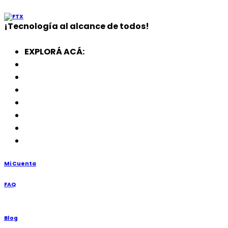
¡
Tecnología
al alcance de todos!
EXPLORÁ ACÁ:
Electrodomésticos
SmartWatch
SSD
Memorias
Soportes
TV’s
Punto de Venta
Mi Cuenta
FAQ
Blog