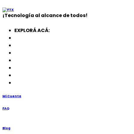
¡
Tecnología
al alcance de todos!
EXPLORÁ ACÁ:
Electrodomésticos
SmartWatch
SSD
Memorias
Soportes
TV’s
Punto de Venta
Mi Cuenta
FAQ
Blog