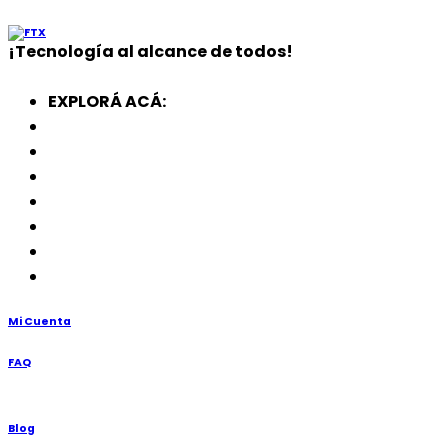
¡
Tecnología
al alcance de todos!
EXPLORÁ ACÁ:
Electrodomésticos
SmartWatch
SSD
Memorias
Soportes
TV’s
Punto de Venta
Mi Cuenta
FAQ
Blog