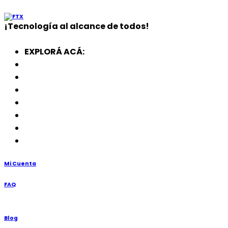
¡
Tecnología
al alcance de todos!
EXPLORÁ ACÁ:
Electrodomésticos
SmartWatch
SSD
Memorias
Soportes
TV’s
Punto de Venta
Mi Cuenta
FAQ
Blog