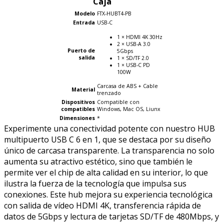
Caja
Modelo
FTX-HUBT4-PB
Entrada
USB-C
1 × HDMI 4K 30Hz
2 × USB-A 3.0
Puerto de
5Gbps
salida
1 × SD/TF 2.0
1 × USB-C PD
100W
Carcasa de ABS + Cable
Material
trenzado
Dispositivos
Compatible con
compatibles
Windows, Mac OS, Liunx
Dimensiones
*
Experimente una conectividad potente con nuestro HUB
multipuerto USB C 6 en 1, que se destaca por su diseño
único de carcasa transparente. La transparencia no solo
aumenta su atractivo estético, sino que también le
permite ver el chip de alta calidad en su interior, lo que
ilustra la fuerza de la tecnología que impulsa sus
conexiones. Este hub mejora su experiencia tecnológica
con salida de vídeo HDMI 4K, transferencia rápida de
datos de 5Gbps y lectura de tarjetas SD/TF de 480Mbps, y