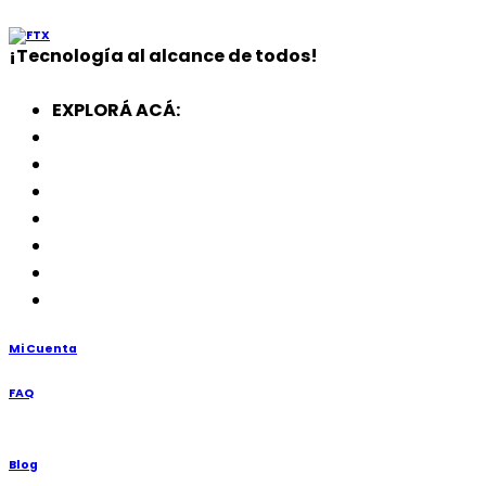
¡
Tecnología
al alcance de todos!
EXPLORÁ ACÁ:
Electrodomésticos
SmartWatch
SSD
Memorias
Soportes
TV’s
Punto de Venta
Mi Cuenta
FAQ
Blog