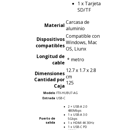
1 x Tarjeta
SD/TF
Carcasa de
Material
aluminio
Compatible con
Dispositivos
Windows, Mac
compatibles
OS, Liunx
Longitud de
* metro
cable
12.7 x 1.7 x 2.8
Dimensiones
cm
Cantidad por
125
Caja
Modelo
FTX-HUBU7-AG
Entrada
USB-C
2 × USB-A 2.0
480Mbps
1 x USB-A 3.0
Puerto de
5Gbps
salida
1 x HDMI 4K 30Hz
1 x USB-C PD