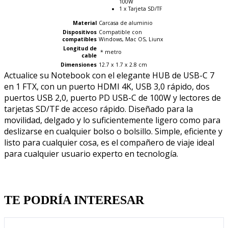
100W
1 x Tarjeta SD/TF
Material
Carcasa de aluminio
Dispositivos
Compatible con
compatibles
Windows, Mac OS, Liunx
Longitud de
* metro
cable
Dimensiones
12.7 x 1.7 x 2.8 cm
Actualice su Notebook con el elegante HUB de USB-C 7
en 1 FTX, con un puerto HDMI 4K, USB 3,0 rápido, dos
puertos USB 2,0, puerto PD USB-C de 100W y lectores de
tarjetas SD/TF de acceso rápido. Diseñado para la
movilidad, delgado y lo suficientemente ligero como para
deslizarse en cualquier bolso o bolsillo. Simple, eficiente y
listo para cualquier cosa, es el compañero de viaje ideal
para cualquier usuario experto en tecnología.
Quien llevo esto, llevo tambien
TE PODRÍA INTERESAR