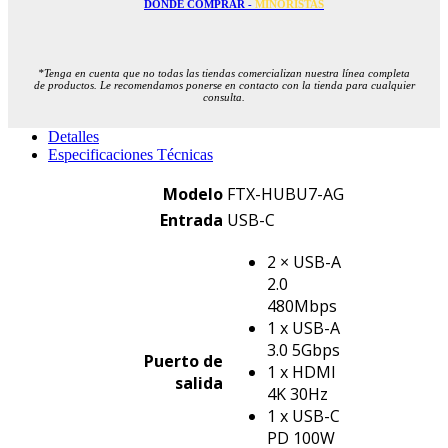
DÓNDE COMPRAR -
MINORISTAS
*Tenga en cuenta que no todas las tiendas comercializan nuestra línea completa
de productos. Le recomendamos ponerse en contacto con la tienda para cualquier
consulta.
Detalles
Especificaciones Técnicas
Modelo
FTX-HUBU7-AG
Entrada
USB-C
2 × USB-A
2.0
480Mbps
1 x USB-A
3.0 5Gbps
Puerto de
1 x HDMI
salida
4K 30Hz
1 x USB-C
PD 100W