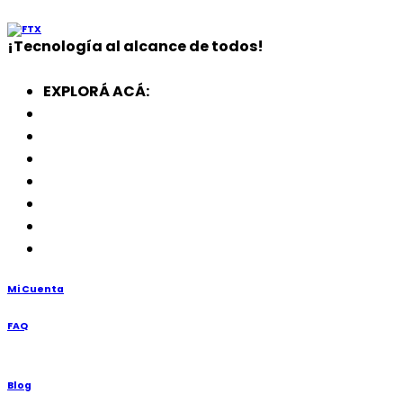
¡
Tecnología
al alcance de todos!
EXPLORÁ ACÁ:
Electrodomésticos
SmartWatch
SSD
Memorias
Soportes
TV’s
Punto de Venta
Mi Cuenta
FAQ
Blog