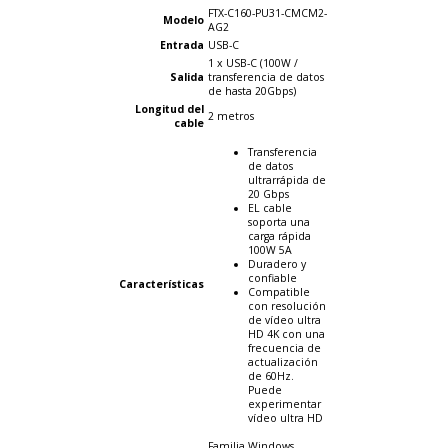
FTX-C160-PU31-CMCM2-
Modelo
AG2
Entrada
USB-C
1 x USB-C (100W /
Salida
transferencia de datos
de hasta 20Gbps)
Longitud del
2 metros
cable
Transferencia
de datos
ultrarrápida de
20 Gbps
EL cable
soporta una
carga rápida
100W 5A
Duradero y
confiable
Características
Compatible
con resolución
de vídeo ultra
HD 4K con una
frecuencia de
actualización
de 60Hz.
Puede
experimentar
vídeo ultra HD
Familia Windows,